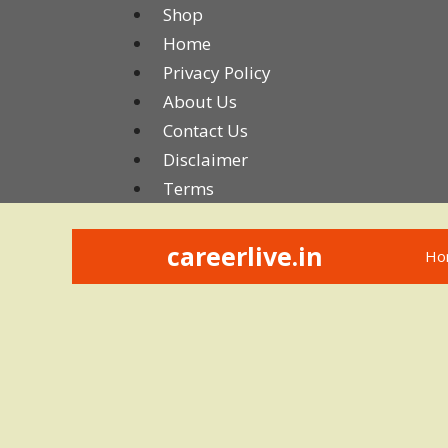
Skip
Shop
to
Home
content
Privacy Policy
About Us
Contact Us
Disclaimer
Terms
careerlive.in
Ho