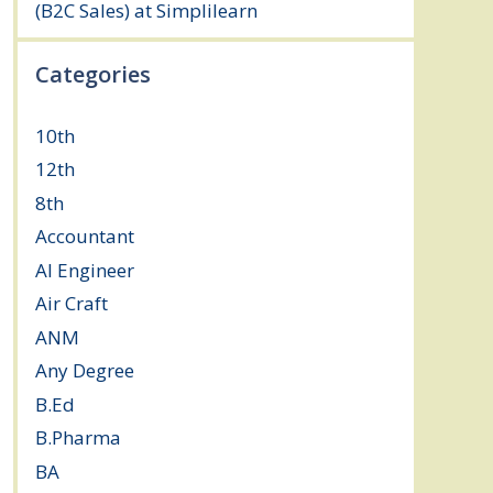
(B2C Sales) at Simplilearn
July 25, 2026
Categories
10th
(112)
12th
(148)
8th
(5)
Accountant
(10)
AI Engineer
(3)
Air Craft
(1)
ANM
(2)
Any Degree
(364)
B.Ed
(4)
B.Pharma
(5)
BA
(2)