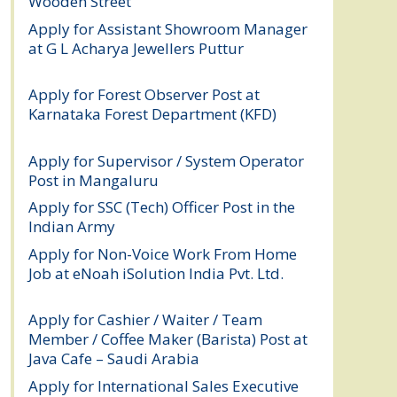
Wooden Street
August 4, 2026
Apply for Assistant Showroom Manager
at G L Acharya Jewellers Puttur
August 4,
2026
Apply for Forest Observer Post at
Karnataka Forest Department (KFD)
August 3, 2026
Apply for Supervisor / System Operator
Post in Mangaluru
July 29, 2026
Apply for SSC (Tech) Officer Post in the
Indian Army
July 25, 2026
Apply for Non-Voice Work From Home
Job at eNoah iSolution India Pvt. Ltd.
July
25, 2026
Apply for Cashier / Waiter / Team
Member / Coffee Maker (Barista) Post at
Java Cafe – Saudi Arabia
July 25, 2026
Apply for International Sales Executive