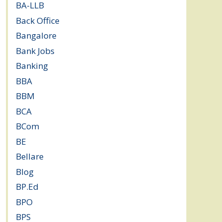
BA-LLB
(1)
Back Office
(1)
Bangalore
(119)
Bank Jobs
(30)
Banking
(32)
BBA
(11)
BBM
(11)
BCA
(36)
BCom
(22)
BE
(106)
Bellare
(2)
Blog
(37)
BP.Ed
(1)
BPO
(48)
BPS
(3)