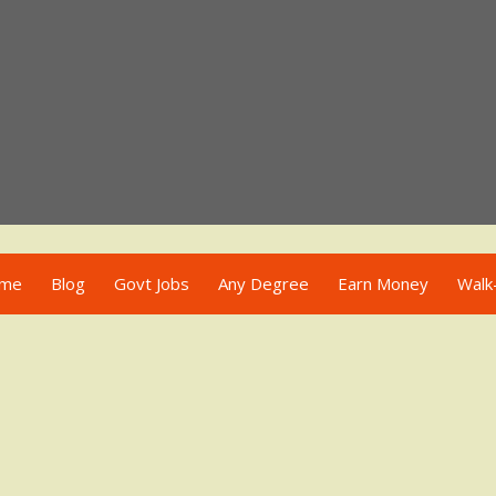
me
Blog
Govt Jobs
Any Degree
Earn Money
Walk-