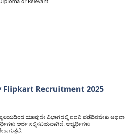
Diploma or Relevant
ly Flipkart Recruitment 2025
ಶ್ವವಿದ್ಯಾಲಯದಿಂದ ಯಾವುದೇ ವಿಭಾಗದಲ್ಲಿ ಪದವಿ ಪಡೆದಿರಬೇಕು ಅಥವಾ
ಗಳು ಅರ್ಜಿ ಸಲ್ಲಿಸಬಹುದಾಗಿದೆ. ಅಭ್ಯರ್ಥಿಗಳು
ೇಕಾಗುತ್ತದೆ.