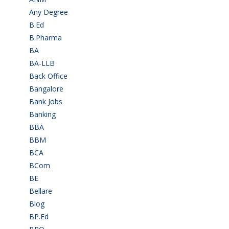
Any Degree
(364)
B.Ed
(4)
B.Pharma
(5)
BA
(2)
BA-LLB
(1)
Back Office
(1)
Bangalore
(119)
Bank Jobs
(30)
Banking
(32)
BBA
(11)
BBM
(11)
BCA
(36)
BCom
(22)
BE
(106)
Bellare
(2)
Blog
(37)
BP.Ed
(1)