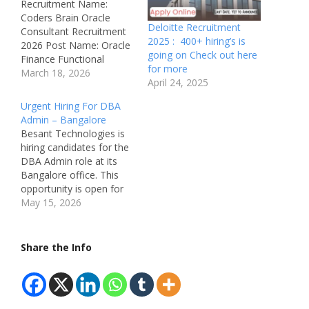
Recruitment Name:
Coders Brain Oracle
Deloitte Recruitment
Consultant Recruitment
2025 : 400+ hiring’s is
2026 Post Name: Oracle
going on Check out here
Finance Functional
for more
Consultant Job Location:
March 18, 2026
April 24, 2025
Remote (Work From
Home) Recruitment
Urgent Hiring For DBA
Board: Coders Brain
Admin – Bangalore
Department: Oracle
Besant Technologies is
Finance / ERP Consulting
hiring candidates for the
Job ID: 125260981
DBA Admin role at its
Available Vacancies: Not
Bangalore office. This
Mentioned Salary: Not
opportunity is open for
Mentioned
BE/BTech graduates
May 15, 2026
Qualifications: Bachelor’s
from the 2025 and 2026
Degree in IT / Finance /
batches with a minimum
Related Field…
of 75% throughout
Share the Info
academics. Candidates
with knowledge of Linux
and SQL, along with
strong Oracle SQL skills,