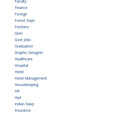
Faculty
(2)
Finance
(5)
Foreign
(4)
Forest Dept
(1)
Freshers
(9)
Gnm
(3)
Govt Jobs
(141)
Graduation
(249)
Graphic Designer
(7)
Healthcare
(9)
Hospital
(15)
Hotel
(3)
Hotel Management
(4)
Housekeeping
(2)
HR
(2)
Hyd
(11)
Indian Navy
(1)
Insurance
(1)