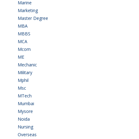
Marine
(9)
Marketing
(7)
Master Degree
(7)
MBA
(28)
MBBS
(14)
MCA
(19)
Mcom
(3)
ME
(3)
Mechanic
(2)
Military
(2)
Mphil
(1)
Msc
(10)
MTech
(5)
Mumbai
(9)
Mysore
(6)
Noida
(1)
Nursing
(6)
Overseas
(1)