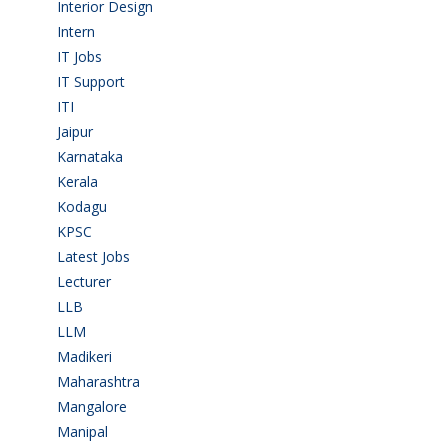
Interior Design
(1)
Intern
(1)
IT Jobs
(90)
IT Support
(9)
ITI
(29)
Jaipur
(1)
Karnataka
(78)
Kerala
(5)
Kodagu
(1)
KPSC
(2)
Latest Jobs
(29)
Lecturer
(1)
LLB
(2)
LLM
(2)
Madikeri
(2)
Maharashtra
(1)
Mangalore
(128)
Manipal
(1)