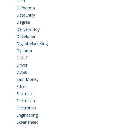
D.Ed
(2)
D.Pharma
(2)
DataEntry
(1)
Degree
(225)
Delivery Boy
(3)
Developer
(3)
Digital Marketing
(1)
Diploma
(103)
DMLT
(1)
Driver
(4)
Dubai
(1)
Earn Money
(4)
Editor
(1)
Electrical
(4)
Electrician
(3)
Electronics
(1)
Engineering
(59)
Experienced
(5)