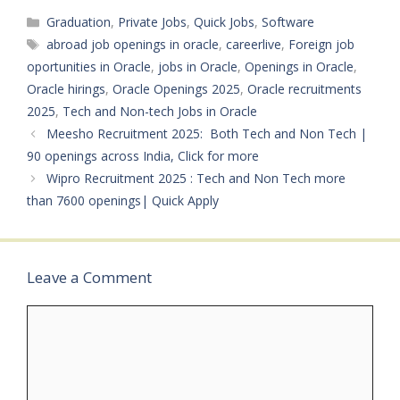
are encouraged to…
Categories
Graduation
,
Private Jobs
,
Quick Jobs
,
Software
Tags
abroad job openings in oracle
,
careerlive
,
Foreign job
oportunities in Oracle
,
jobs in Oracle
,
Openings in Oracle
,
Oracle hirings
,
Oracle Openings 2025
,
Oracle recruitments
2025
,
Tech and Non-tech Jobs in Oracle
Meesho Recruitment 2025: Both Tech and Non Tech |
90 openings across India, Click for more
Wipro Recruitment 2025 : Tech and Non Tech more
than 7600 openings| Quick Apply
Leave a Comment
Comment