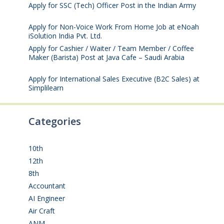
Apply for SSC (Tech) Officer Post in the Indian Army
July 25, 2026
Apply for Non-Voice Work From Home Job at eNoah
iSolution India Pvt. Ltd.
July 25, 2026
Apply for Cashier / Waiter / Team Member / Coffee
Maker (Barista) Post at Java Cafe – Saudi Arabia
July
25, 2026
Apply for International Sales Executive (B2C Sales) at
Simplilearn
July 25, 2026
Categories
10th
(112)
12th
(148)
8th
(5)
Accountant
(10)
AI Engineer
(3)
Air Craft
(1)
ANM
(2)