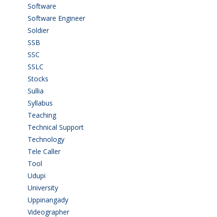
Software
(42)
Software Engineer
(4)
Soldier
(1)
SSB
(1)
SSC
(1)
SSLC
(36)
Stocks
(1)
Sullia
(3)
Syllabus
(1)
Teaching
(24)
Technical Support
(3)
Technology
(3)
Tele Caller
(3)
Tool
(1)
Udupi
(6)
University
(2)
Uppinangady
(1)
Videographer
(1)