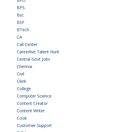
BPO
(48)
BPS
(3)
Bsc
(22)
BSF
(3)
BTech
(108)
CA
(7)
Call Center
(7)
Careerlive Talent Hunt
(2)
Central Govt Jobs
(27)
Chennai
(2)
Civil
(7)
Clerk
(1)
College
(2)
Computer Science
(1)
Content Creator
(3)
Content Writer
(1)
Cook
(2)
Customer Support
(15)